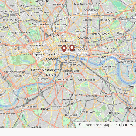
©
OpenStreetMap
contributors.