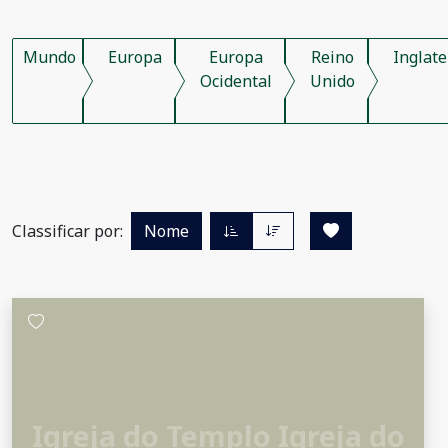
Mundo
Europa
Europa
Reino
Inglate
Ocidental
Unido
Classificar por:
Nome
Igreja do Templo Igreja do