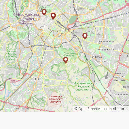
©
OpenStreetMap
contributors.