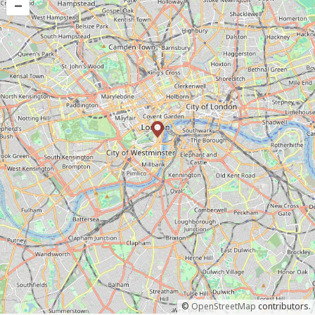
–
©
OpenStreetMap
contributors.