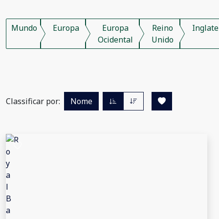
Mundo
Europa
Europa
Reino
Inglate
Ocidental
Unido
Classificar por:
Nome