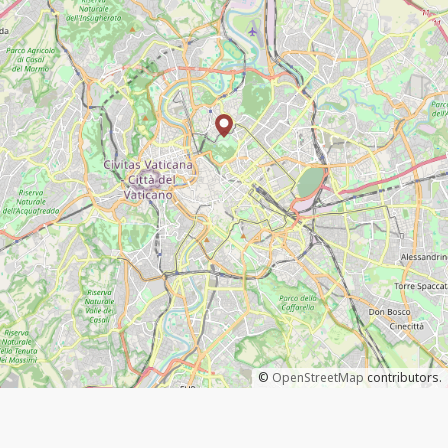
©
OpenStreetMap
contributors.