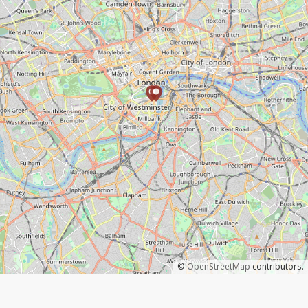
©
OpenStreetMap
contributors.