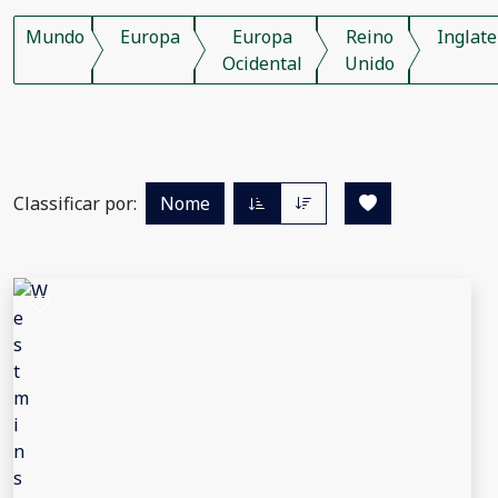
Mundo
Europa
Europa
Reino
Inglate
Ocidental
Unido
Classificar por:
Nome