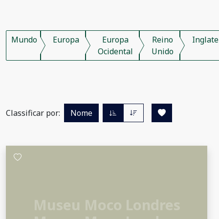
Mundo
Europa
Europa
Reino
Inglate
Ocidental
Unido
Classificar por:
Nome
Museu Moco Londres