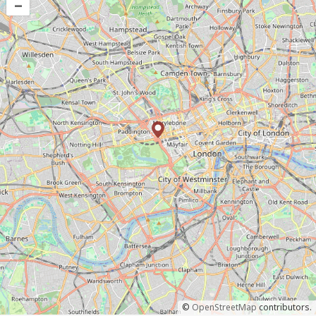
–
©
OpenStreetMap
contributors.