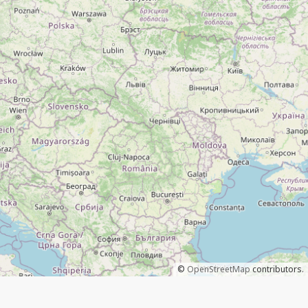
©
OpenStreetMap
contributors.