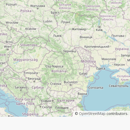
©
OpenStreetMap
contributors.