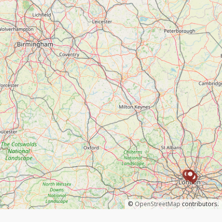
©
OpenStreetMap
contributors.