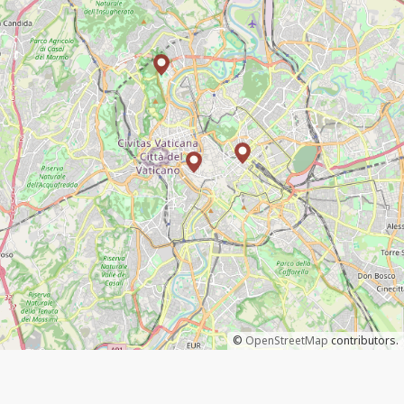
©
OpenStreetMap
contributors.