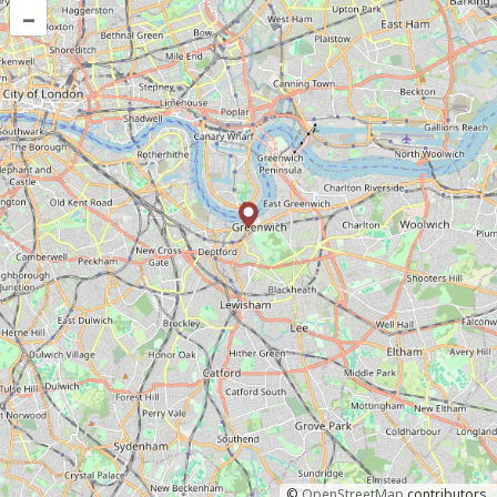
–
©
OpenStreetMap
contributors.