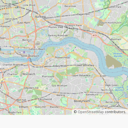
©
OpenStreetMap
contributors.