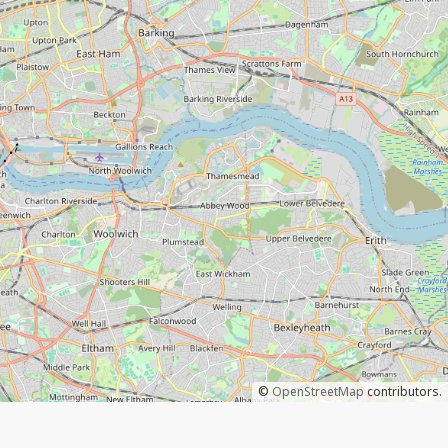
©
OpenStreetMap
contributors.