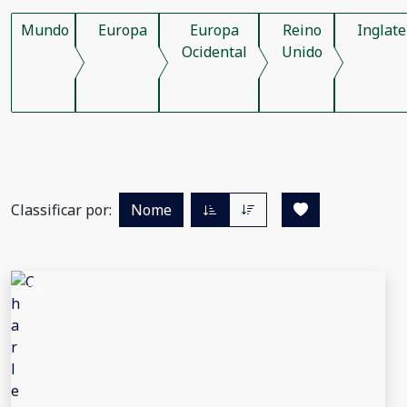
Mundo
Europa
Europa
Reino
Inglate
Ocidental
Unido
Classificar por:
Nome