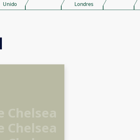
Unido
Londres
e Chelsea
e Chelsea