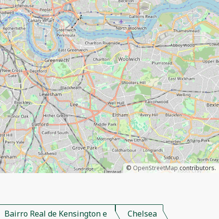
©
OpenStreetMap
contributors.
Bairro Real de Kensington e
Chelsea