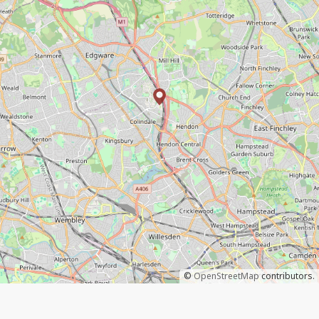
©
OpenStreetMap
contributors.