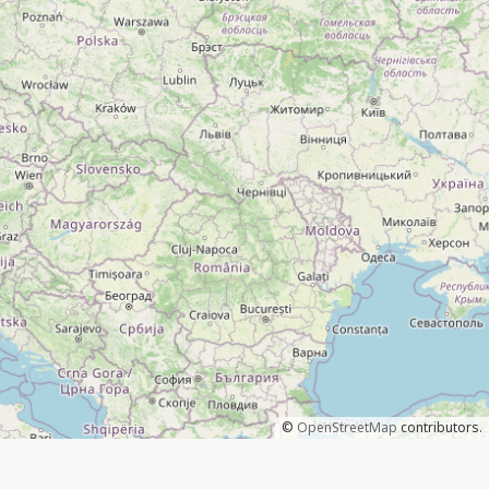
©
OpenStreetMap
contributors.