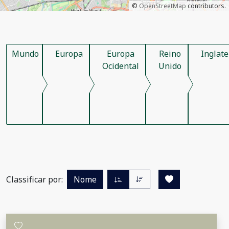
©
OpenStreetMap
contributors.
Mundo
Europa
Europa
Reino
Inglate
Ocidental
Unido
Classificar por:
Nome