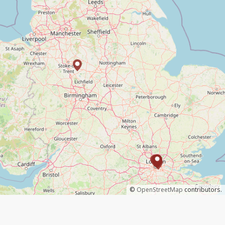
©
OpenStreetMap
contributors.