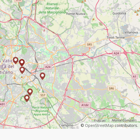
©
OpenStreetMap
contributors.