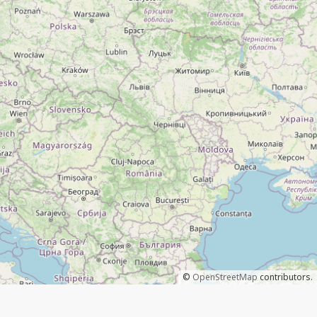
©
OpenStreetMap
contributors.