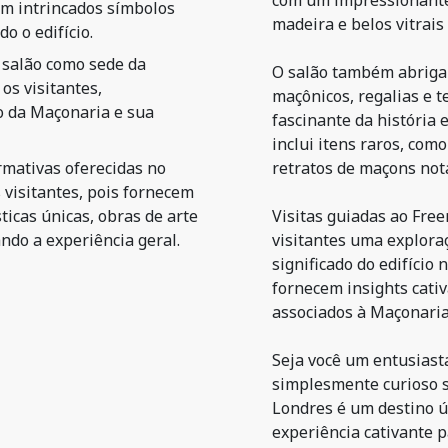
com um impressionante 
om intrincados símbolos
madeira e belos vitrai
o o edifício.
o salão como sede da
O salão também abriga
os visitantes,
maçônicos, regalias e 
 da Maçonaria e sua
fascinante da história 
inclui itens raros, com
ormativas oferecidas no
retratos de maçons not
 visitantes, pois fornecem
ticas únicas, obras de arte
Visitas guiadas ao Free
ando a experiência geral.
visitantes uma explora
significado do edifício
fornecem insights cativ
associados à Maçonaria,
Seja você um entusiasta
simplesmente curioso s
Londres é um destino ú
experiência cativante p