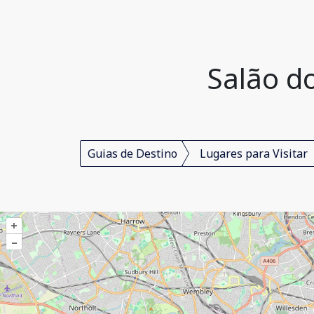
Salão d
Guias de Destino
Lugares para Visitar
+
–