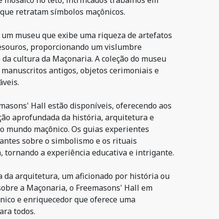
mosaico no teto, intrincados trabalhos em
s que retratam símbolos maçônicos.
 um museu que exibe uma riqueza de artefatos
tesouros, proporcionando um vislumbre
e da cultura da Maçonaria. A coleção do museu
o manuscritos antigos, objetos cerimoniais e
áveis.
masons' Hall estão disponíveis, oferecendo aos
ção aprofundada da história, arquitetura e
 no mundo maçônico. Os guias experientes
antes sobre o simbolismo e os rituais
 tornando a experiência educativa e intrigante.
 da arquitetura, um aficionado por história ou
obre a Maçonaria, o Freemasons' Hall em
nico e enriquecedor que oferece uma
ara todos.