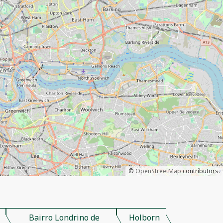
©
OpenStreetMap
contributors.
Bairro Londrino de
Holborn