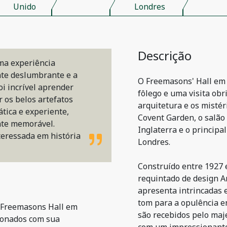
Unido
Londres
Descrição
ma experiência
nte deslumbrante e a
O Freemasons' Hall em 
oi incrível aprender
fôlego e uma visita obr
r os belos artefatos
arquitetura e os mistér
ática e experiente,
Covent Garden, o salão
nte memorável.
Inglaterra e o princip
eressada em história
Londres.
Construído entre 1927 
requintado de design Ar
apresenta intrincadas 
tom para a opulência en
o Freemasons Hall em
são recebidos pelo maj
ionados com sua