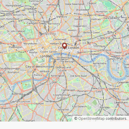
©
OpenStreetMap
contributors.