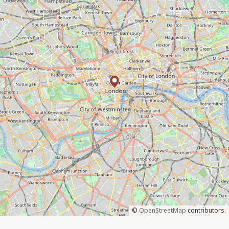
©
OpenStreetMap
contributors.