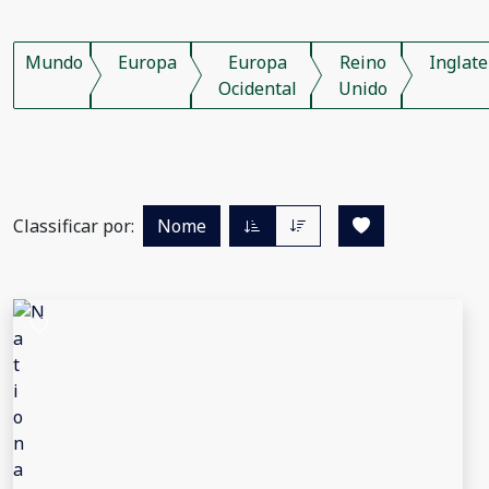
Mundo
Europa
Europa
Reino
Inglate
Ocidental
Unido
Classificar por:
Nome