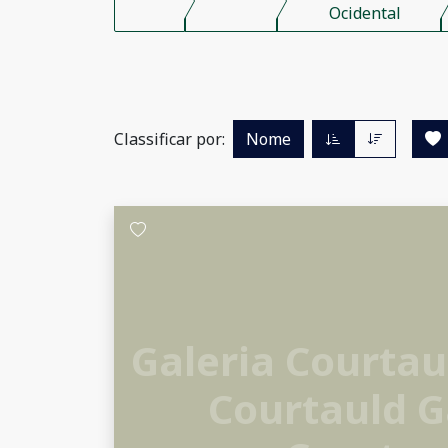
Ocidental
Classificar por:
Nome
Galeria Courtau
Courtauld G