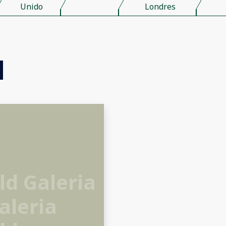
Unido
Londres
ld Galeria
aleria