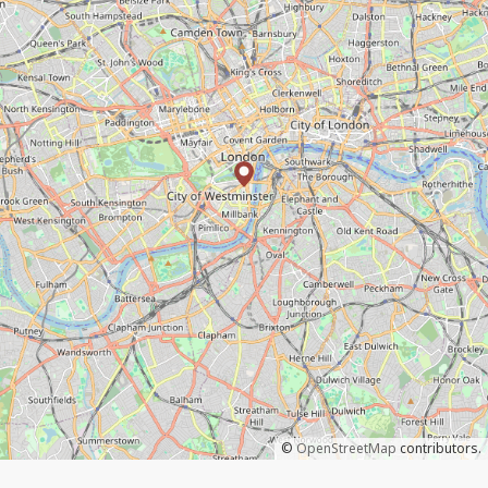
©
OpenStreetMap
contributors.