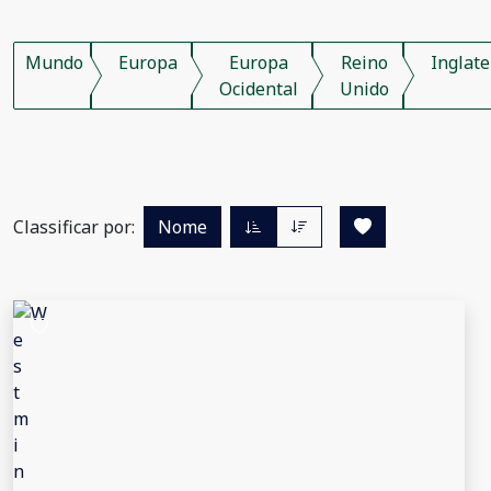
Mundo
Europa
Europa
Reino
Inglate
Ocidental
Unido
Classificar por:
Nome