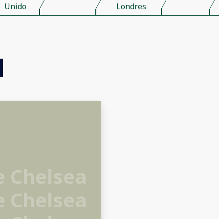
Unido
Londres
e Chelsea
e Chelsea