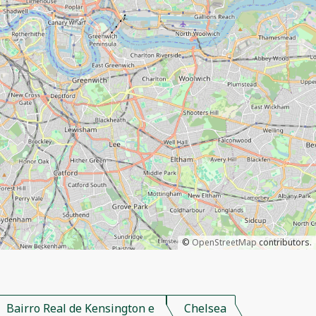
©
OpenStreetMap
contributors.
Bairro Real de Kensington e
Chelsea