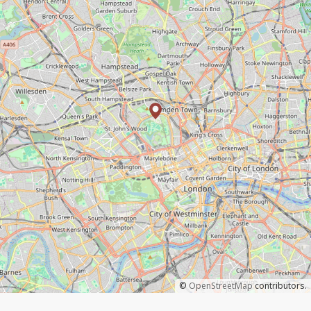
©
OpenStreetMap
contributors.