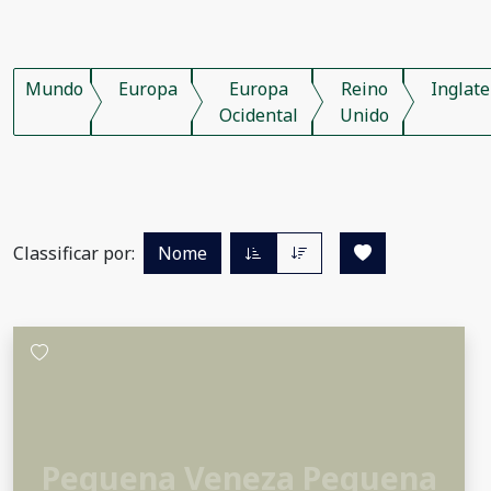
Mundo
Europa
Europa
Reino
Inglate
Ocidental
Unido
Classificar por:
Nome
Pequena Veneza Pequena