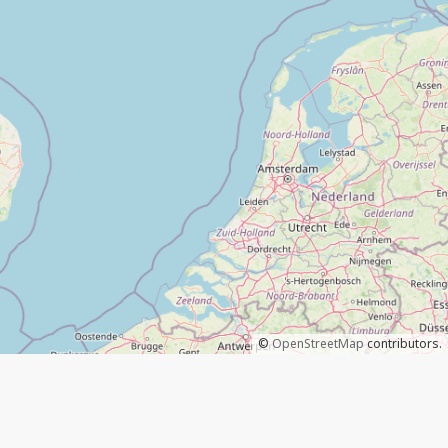
©
OpenStreetMap
contributors.