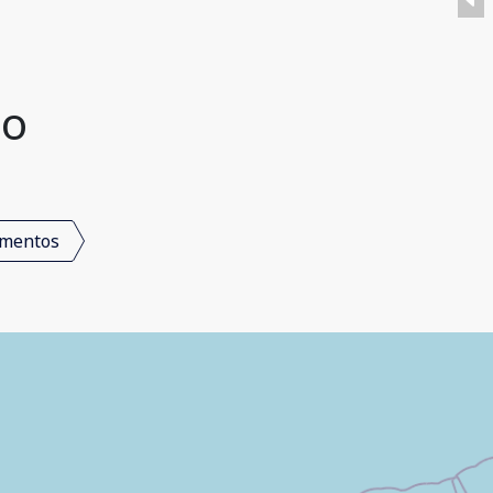
do
mentos