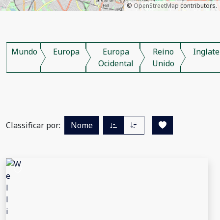
©
OpenStreetMap
contributors.
Mundo
Europa
Europa
Reino
Inglate
Ocidental
Unido
Classificar por:
Nome