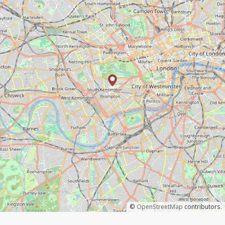
©
OpenStreetMap
contributors.