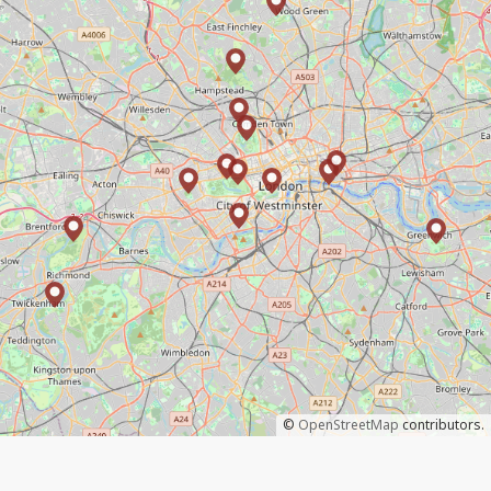
©
OpenStreetMap
contributors.