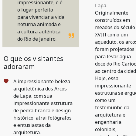
impressionante, e é
Lapa.
o lugar perfeito
Originalmente
para vivenciar a vida
construídos em
noturna animada e
meados do século
a cultura autêntica
XVIII como um
do Rio de Janeiro.
aqueduto, os arco
foram projetados
para levar água
O que os visitantes
doce do Rio Cario
adoraram
ao centro da cidad
Hoje, essa
A impressionante beleza
impressionante
arquitetônica dos Arcos
estrutura se ergu
de Lapa, com sua
como um
impressionante estrutura
testemunho da
de pedra branca e design
arquitetura e
histórico, atrai fotógrafos
engenharia
e entusiastas da
coloniais,
arquitetura.