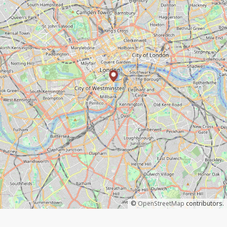
©
OpenStreetMap
contributors.