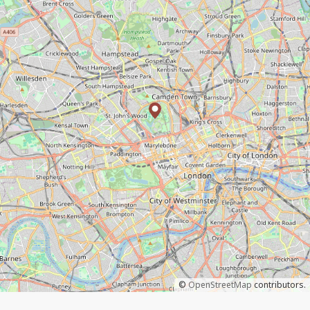
©
OpenStreetMap
contributors.