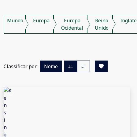
Mundo
Europa
Europa
Reino
Inglate
Ocidental
Unido
Classificar por:
Nome