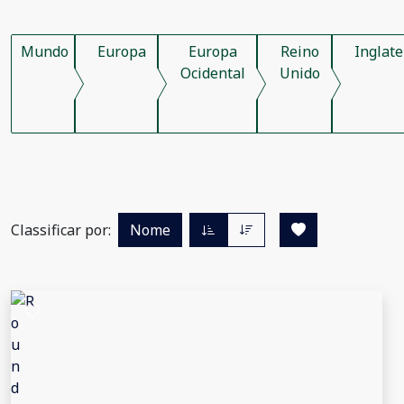
Mundo
Europa
Europa
Reino
Inglate
Ocidental
Unido
Classificar por:
Nome